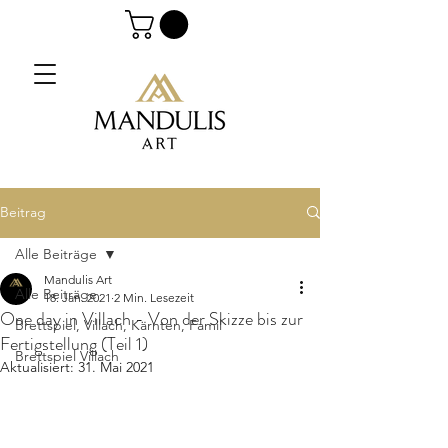
Beitrag
Alle Beiträge
Mandulis Art
Alle Beiträge
18. Jan. 2021
2 Min. Lesezeit
One day in Villach - Von der Skizze bis zur
Brettspiel, Villach, Kärnten, Famil
Fertigstellung (Teil 1)
Brettspiel Villach
Aktualisiert:
31. Mai 2021