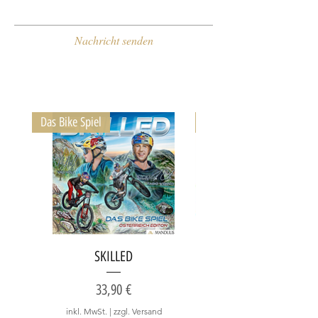
Nachricht senden
Das Bike Spiel
Ultimativer Ski-Spaß
SKILLED
Hochkönig - Der Gipfe
Preis
33,90 €
inkl. MwSt.
|
zzgl. Versand